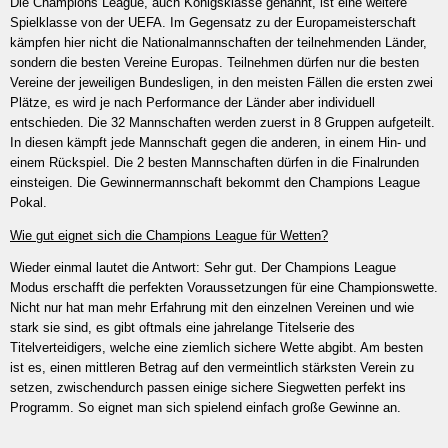
Die Champions League, auch Königsklasse genannt, ist eine weitere
Spielklasse von der UEFA. Im Gegensatz zu der Europameisterschaft
kämpfen hier nicht die Nationalmannschaften der teilnehmenden Länder,
sondern die besten Vereine Europas. Teilnehmen dürfen nur die besten
Vereine der jeweiligen Bundesligen, in den meisten Fällen die ersten zwei
Plätze, es wird je nach Performance der Länder aber individuell
entschieden. Die 32 Mannschaften werden zuerst in 8 Gruppen aufgeteilt.
In diesen kämpft jede Mannschaft gegen die anderen, in einem Hin- und
einem Rückspiel. Die 2 besten Mannschaften dürfen in die Finalrunden
einsteigen. Die Gewinnermannschaft bekommt den Champions League
Pokal.
Wie gut eignet sich die Champions League für Wetten?
Wieder einmal lautet die Antwort: Sehr gut. Der Champions League
Modus erschafft die perfekten Voraussetzungen für eine Championswette.
Nicht nur hat man mehr Erfahrung mit den einzelnen Vereinen und wie
stark sie sind, es gibt oftmals eine jahrelange Titelserie des
Titelverteidigers, welche eine ziemlich sichere Wette abgibt. Am besten
ist es, einen mittleren Betrag auf den vermeintlich stärksten Verein zu
setzen, zwischendurch passen einige sichere Siegwetten perfekt ins
Programm. So eignet man sich spielend einfach große Gewinne an.