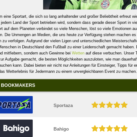
 eine Sportart, die sich so lang anhaltender und großer Beliebtheit erfreut wie
 jedem Land der Sport betrieben wird, sondern dass gerade dieser Sport in viel
rt auf dem Planeten verbindet so viele Menschen, löst so viele Emotionen aus
n. Die Unmengen an Medien, die uns heute zur Verfügung stehen machen es u
h zu verfolgen. Aufgrund der vielen Ligen und unterschiedlichen Meisterschafte
Menschen in Deutschland den Fußball zu einer Leidenschaft gemacht haben. Da
nd mitfiebern, sondern auch Gewinne bei
Wetten
auf diese verbuchen. Unser 
zur Aufgabe gemacht, die besten Möglichkeiten auszuloten, wie man dauerha
uchen kann. Dabei bieten wir nicht nur Anleitungen für Einsteiger, Tipps für 
das Wetterlebnis für Jedermann zu einem unvergleichbaren Event zu machen.
3 BOOKMAKERS
Sportaza
Bahigo