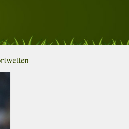
rtwetten